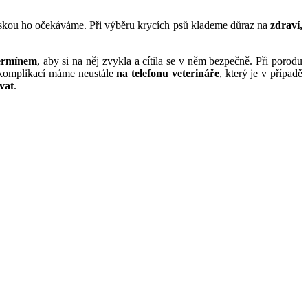
láskou ho očekáváme. Při výběru krycích psů klademe důraz na
zdraví,
termínem
, aby si na něj zvykla a cítila se v něm bezpečně. Při porodu
i komplikací máme neustále
na telefonu veterináře
, který je v případě
vat
.