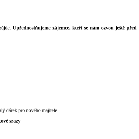
půjde.
Upřednostňujeme zájemce, kteří se nám ozvou ještě před
alý dárek pro nového majitele
kové srazy