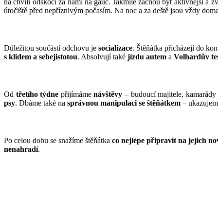
na chvíli odskočí za námi na gauč. Jakmile začnou být aktivnější a zv
útočiště před nepříznivým počasím. Na noc a za deště jsou vždy dom
Důležitou součástí odchovu je
socializace
. Štěňátka přicházejí do k
s klidem a sebejistotou
. Absolvují také
jízdu autem
a
Volhardův te
Od
třetího týdne
přijímáme
návštěvy
– budoucí majitele, kamarády 
psy
. Dbáme také na
správnou manipulaci se štěňátkem
– ukazujeme
Po celou dobu se snažíme štěňátka
co nejlépe připravit na jejich 
nenahradí
.