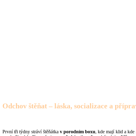
Odchov štěňat – láska, socializace a příp
První tři týdny stráví štěňátka
v porodním boxu
, kde mají klid a kde