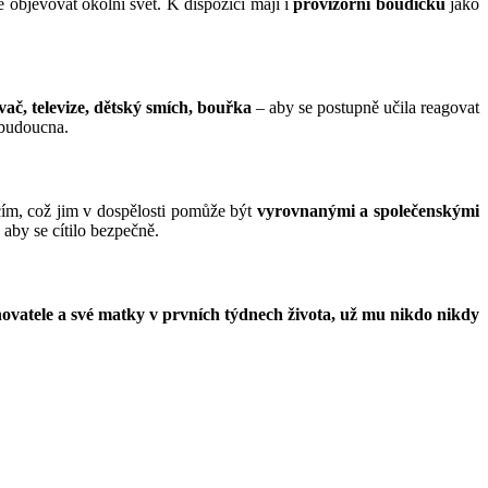
objevovat okolní svět. K dispozici mají i
provizorní boudičku
jako
ač, televize, dětský smích, bouřka
– aby se postupně učila reagovat
 budoucna.
cím, což jim v dospělosti pomůže být
vyrovnanými a společenskými
, aby se cítilo bezpečně.
ovatele a své matky v prvních týdnech života, už mu nikdo nikdy