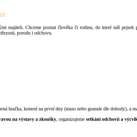
ot
mi majiteli. Chceme poznat člověka či rodinu, do které náš pejsek 
březosti, porodu i odchovu.
bená hračka, krmení na první dny (maso nebo granule dle dohody), a m
ravou na výstavy a zkoušky
, organizujeme
setkání odchovů a výcvi