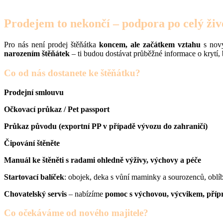
Prodejem to nekončí – podpora po celý živ
Pro nás není prodej štěňátka
koncem, ale začátkem vztahu
s nový
narozením štěňátek
– ti budou dostávat průběžné informace o krytí, 
Co od nás dostanete ke štěňátku?
Prodejní smlouvu
Očkovací průkaz / Pet passport
Průkaz původu (exportní PP v případě vývozu do zahraničí)
Čipování štěněte
Manuál ke štěněti s radami ohledně výživy, výchovy a péče
Startovací balíček
: obojek, deka s vůní maminky a sourozenců, oblí
Chovatelský servis
– nabízíme
pomoc s výchovou, výcvikem, příp
Co očekáváme od nového majitele?