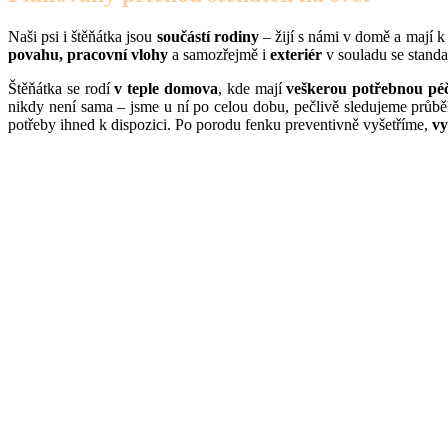
Naši psi i štěňátka jsou
součástí rodiny
– žijí s námi v domě a mají 
povahu, pracovní vlohy
a samozřejmě i
exteriér
v souladu se stand
Štěňátka se rodí
v teple domova
, kde mají
veškerou potřebnou péč
nikdy není sama – jsme u ní po celou dobu, pečlivě sledujeme průběh
potřeby ihned k dispozici. Po porodu fenku preventivně vyšetříme,
vy