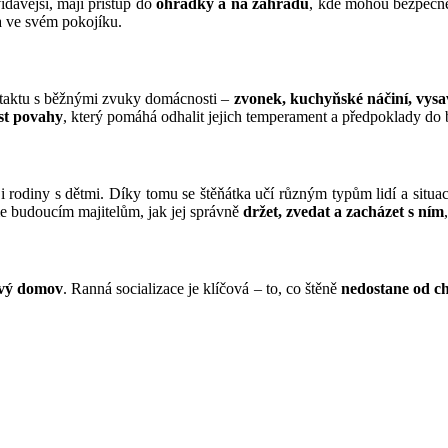
ídavější, mají přístup do
ohrádky a na zahradu
, kde mohou bezpečně 
a ve svém pokojíku.
ontaktu s běžnými zvuky domácnosti –
zvonek, kuchyňské náčiní, vysav
st povahy
, který pomáhá odhalit jejich temperament a předpoklady do
i rodiny s dětmi. Díky tomu se štěňátka učí různým typům lidí a situa
 budoucím majitelům, jak jej správně
držet, zvedat a zacházet s ním
nový domov
. Ranná socializace je klíčová – to, co štěně
nedostane od ch