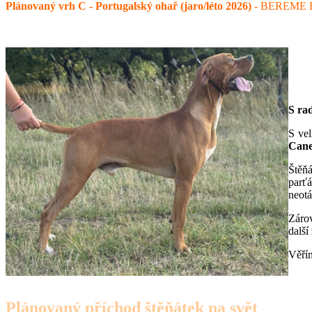
Plánovaný vrh C - Portugalský ohař (jaro/léto 2026)
- BEREME
S ra
S ve
Cane
Štěň
parťá
neotá
Zárov
další
Věřím
Plánovaný příchod štěňátek na svět