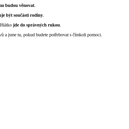
 mu budou věnovat
.
je být součástí rodiny
.
štěňátko
jde do správných rukou
.
ovů a jsme tu, pokud budete potřebovat s čímkoli pomoci.