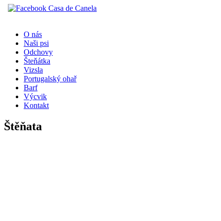
O nás
Naši psi
Odchovy
Šteňátka
Vizsla
Portugalský ohař
Barf
Výcvik
Kontakt
Štěňata