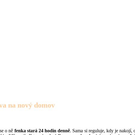
rava na nový domov
 se o ně
fenka stará 24 hodin denně
. Sama si reguluje, kdy je nakojí,