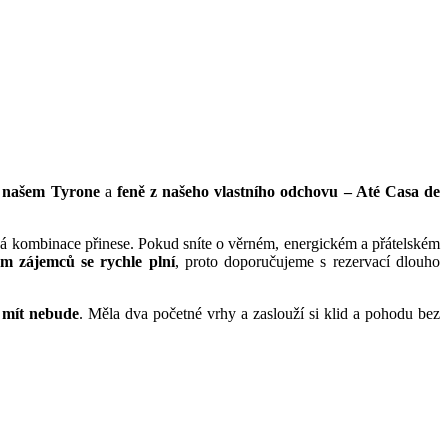
o našem Tyrone
a
feně z našeho vlastního odchovu – Até Casa de
ná kombinace přinese. Pokud sníte o věrném, energickém a přátelském
m zájemců se rychle plní
, proto doporučujeme s rezervací dlouho
a mít nebude
. Měla dva početné vrhy a zaslouží si klid a pohodu bez