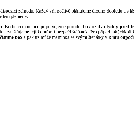
k dispozici zahradu. Každý vrh pečlivě plánujeme dlouho dopředu a s 
ardem plemene.
i
. Budoucí mamince připravujeme porodní box už
dva týdny před 
 a zajišťujeme její komfort i bezpečí štěňátek. Pro případ jakýchkol
čistíme box
a pak už může maminka se svými štěňátky
v klidu odpočí