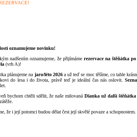
 REZERVACE!
dostí oznamujeme novinku!
lkým nadšením oznamujeme, že přijímáme
rezervace na štěňátka p
la
(vrh A)!
átka plánujeme na
jaro/léto 2026
a už teď se moc těšíme, co tahle krás
kovi do lesa i do života, právě teď je ideální čas nás oslovit.
Sezna
let.
eň bychom chtěli sdělit, že naše milovaná
Dianka už další štěňátk
 zátěže.
e, že i její potomci budou dělat čest její skvělé povaze a schopnostem.