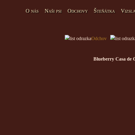
O nás
Naši psi
Odchovy
Šteňátka
Vizsl
Odchov
Blueberry Casa de 