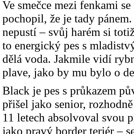
Ve smečce mezi fenkami se 
pochopil, že je tady pánem.
nepustí – svůj harém si totiž
to energický pes s mladistv
dělá voda. Jakmile vidí ryb
plave, jako by mu bylo o de
Black je pes s průkazem pův
přišel jako senior, rozhodn
11 letech absolvoval svou p
jako pravý border teriér – 