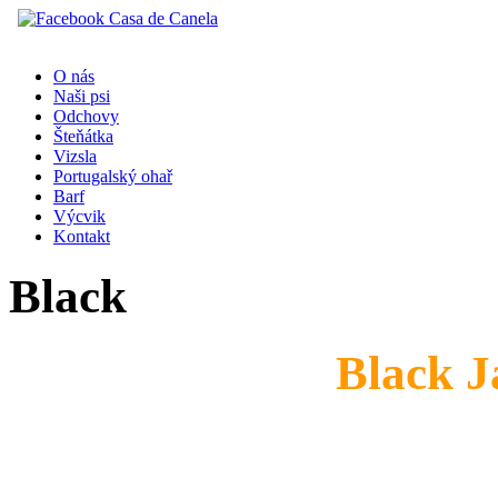
O nás
Naši psi
Odchovy
Šteňátka
Vizsla
Portugalský ohař
Barf
Výcvik
Kontakt
Black
Black 