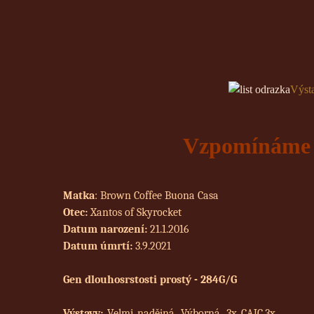
Výst
Vzpomínáme 2
Matka
: Brown Coffee Buona Casa
Otec:
Xantos of Skyrocket
Datum narození:
21.1.2016
Datum úmrtí:
3.9.2021
Gen dlouhosrstosti prostý - 284G/G
Výstavy:
Velmi nadějná, Výborná, 3x CAJC,3x