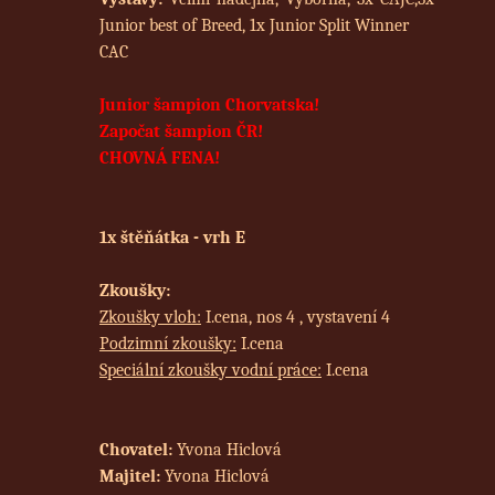
Junior best of Breed, 1x Junior Split Winner
CAC
Junior šampion Chorvatska!
Započat šampion ČR!
CHOVNÁ FENA!
1x štěňátka - vrh E
Zkoušky:
Zkoušky vloh:
I.cena, nos 4 , vystavení 4
Podzimní zkoušky:
I.cena
Speciální zkoušky vodní práce:
I.cena
Chovatel:
Yvona Hiclová
Majitel:
Yvona Hiclová